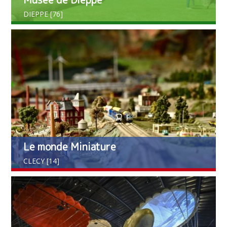
DIEPPE [76]
Le monde Miniature
CLECY [14]