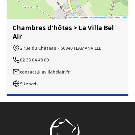
Leaflet
|
données ©
OpenStreetMap
/ODbL - rendu
OSM
Chambres d'hôtes > La Villa Bel
Air
2 rue du Château - 50340 FLAMANVILLE
02 33 04 48 00
contact@lavillabelair.fr
Site web