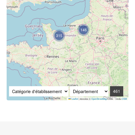
146
315
461
Leaflet
|
données ©
OpenStreetMap
/ODbL - rendu
OSM