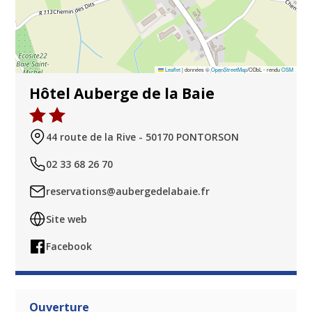
Leaflet
|
données ©
OpenStreetMap
/ODbL - rendu
OSM
Hôtel Auberge de la Baie
44 route de la Rive - 50170 PONTORSON
02 33 68 26 70
reservations@aubergedelabaie.fr
Site web
Facebook
Ouverture