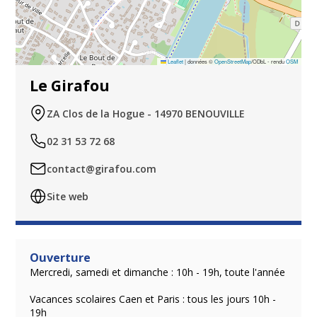
Leaflet
|
données ©
OpenStreetMap
/ODbL - rendu
OSM
Le Girafou
ZA Clos de la Hogue - 14970 BENOUVILLE
02 31 53 72 68
contact@girafou.com
Site web
Ouverture
Mercredi, samedi et dimanche : 10h - 19h, toute l'année
Vacances scolaires Caen et Paris : tous les jours 10h -
19h