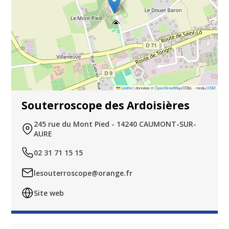
Leaflet
|
données ©
OpenStreetMap
/ODbL - rendu
OSM
Souterroscope des Ardoisières
245 rue du Mont Pied - 14240 CAUMONT-SUR-
AURE
02 31 71 15 15
lesouterroscope@orange.fr
Site web