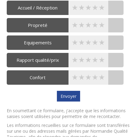
★★★★★
★★★★★
★★★★★
Accueil / Réception
★★★★★
★★★★★
★★★★★
Propreté
★★★★★
★★★★★
★★★★★
Equipements
★★★★★
★★★★★
★★★★★
Rapport qualité/prix
★★★★★
★★★★★
★★★★★
Confort
En soumettant ce formulaire, j'accepte que les informations
saisies soient utilisées pour permettre de me recontacter.
Les informations recueillies sur ce formulaire sont transférées
sur une ou des adresses mails gérées par Normandie Qualité
Tourisme, afin de répondre aux demandes de