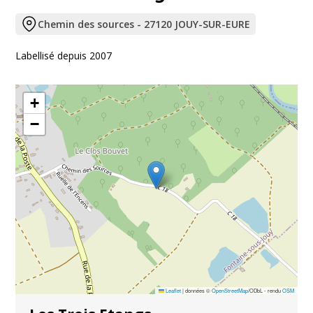
Chemin des sources - 27120 JOUY-SUR-EURE
Labellisé depuis 2007
+
−
Leaflet
|
données ©
OpenStreetMap
/ODbL - rendu
OSM