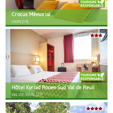
Crocus Mémorial
CAEN [14]
Hôtel Kyriad Rouen Sud Val de Reuil
VAL-DE-REUIL [27]