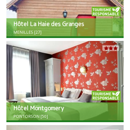
Hôtel La Haie des Granges
MENILLES [27]
Hôtel Montgomery
PONTORSON [50]