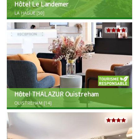
Hôtel Le Landemer
LA HAGUE [50]
Hôtel THALAZUR Ouistreham
OUISTREHAM [14]