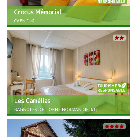
Crocus Mémorial
CAEN [14]
Les Camélias
BAGNOLES DE L'ORNE NORMANDIE [61]