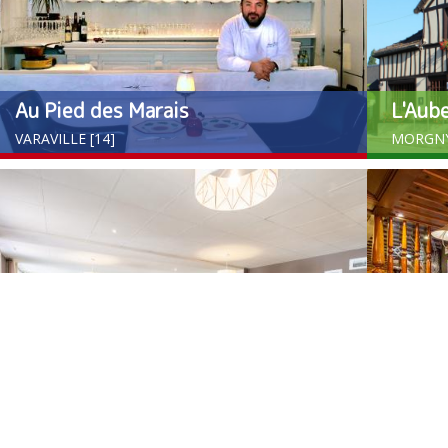
Au Pied des Marais
L'Aub
VARAVILLE [14]
MORGNY
Le Marronnier
La Tav
AMAYE-SUR-ORNE [14]
LE HAVR