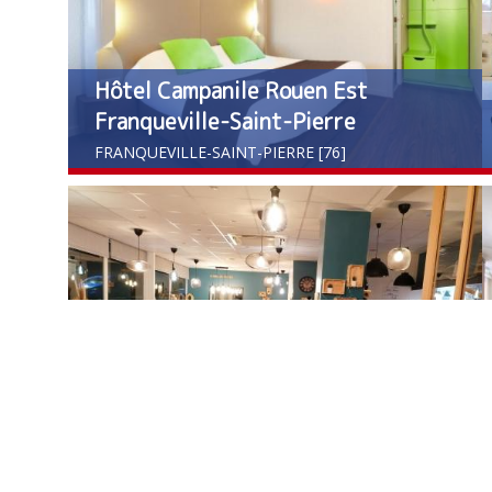
Hôtel Campanile Rouen Est
Franqueville-Saint-Pierre
FRANQUEVILLE-SAINT-PIERRE [76]
Le Vauquelin
FALAISE [14]