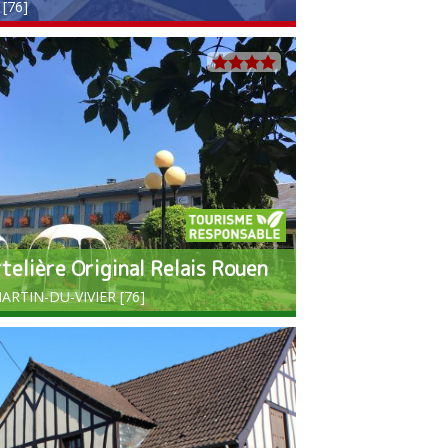
[76]
telière Original Relais Rouen
ARTIN-DU-VIVIER [76]