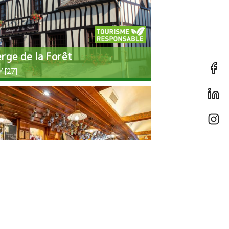
erge de la Forêt
 [27]
erne Paillette
E [76]