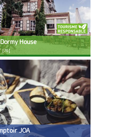
 Dormy House
 [76]
mptoir JOA