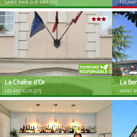
SAINT-PAIR-SUR-MER [50]
FECAMP 
La Chaîne d'Or
La Ber
LES ANDELYS [27]
SAINT-M