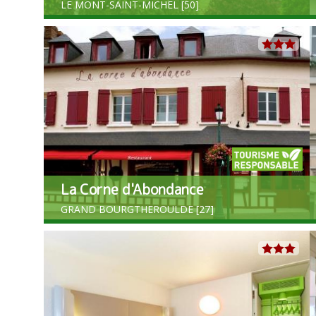
LE MONT-SAINT-MICHEL [50]
La Corne d'Abondance
GRAND BOURGTHEROULDE [27]