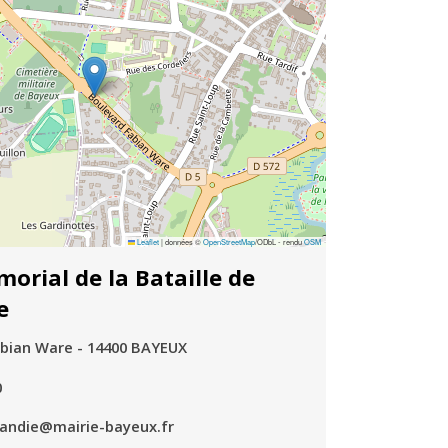
Leaflet
|
données ©
OpenStreetMap
/ODbL - rendu
OSM
rial de la Bataille de
e
bian Ware - 14400 BAYEUX
0
mandie@mairie-bayeux.fr