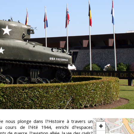
 nous plonge dans l?Histoire à travers un
+
u cours de l?été 1944, enrichi d?espaces
 de guerre, l?aviation alliée, la vie des civils?