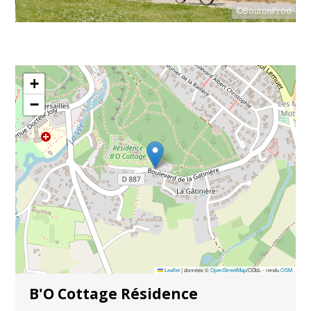
rod
©BoutonProd
+
−
Leaflet
|
données ©
OpenStreetMap
/ODbL - rendu
OSM
B'O Cottage Résidence