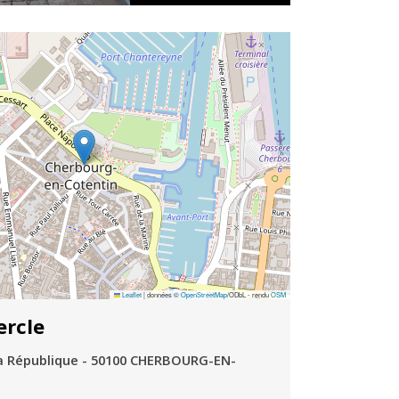
Leaflet
|
données ©
OpenStreetMap
/ODbL - rendu
OSM
ercle
la République - 50100 CHERBOURG-EN-