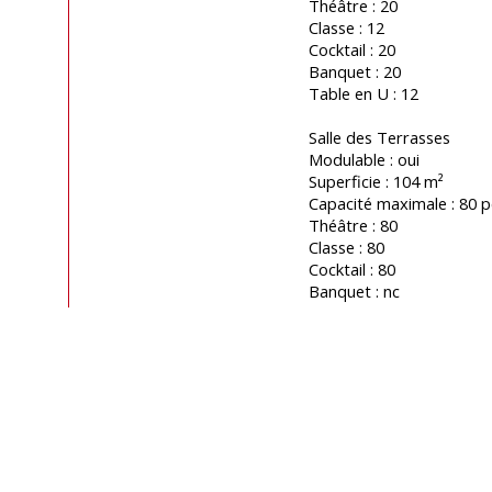
Théâtre : 20
Classe : 12
Cocktail : 20
Banquet : 20
Table en U : 12
Salle des Terrasses
Modulable : oui
Superficie : 104 m²
Capacité maximale : 80 p
Théâtre : 80
Classe : 80
Cocktail : 80
Banquet : nc
Table en U : 30
Equipements
Accès Internet
Défibrillateur
Ecran
Ecran gratuit
Micro et sonorisation
Paperboard